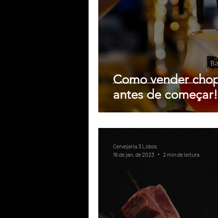
Como vender chop
antes de começar!
Cervejaria 3 Lobos
16 de jan. de 2023
2 min de leitura