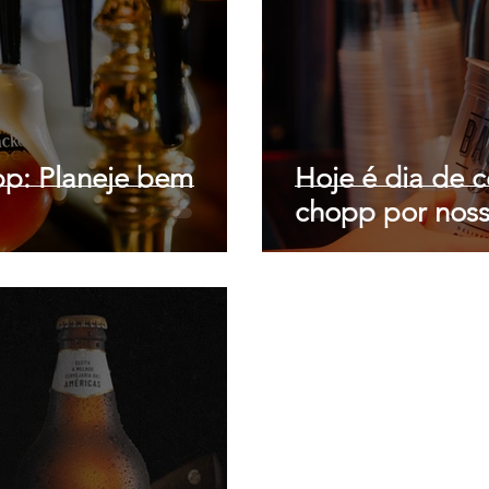
p: Planeje bem
Hoje é dia de 
chopp por noss