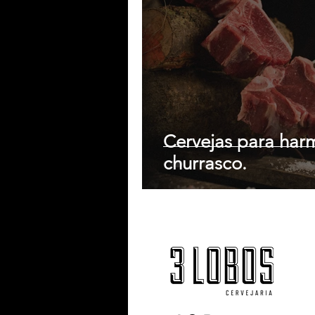
Cervejas para har
churrasco.