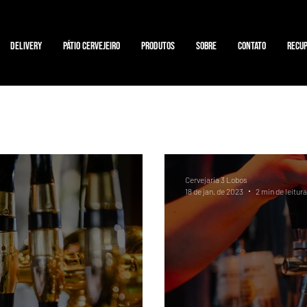
Delivery
Pátio Cervejeiro
Produtos
Sobre
Contato
Recup
Cervejaria 3 Lobos
18 de jan. de 2023
2 min de leitura