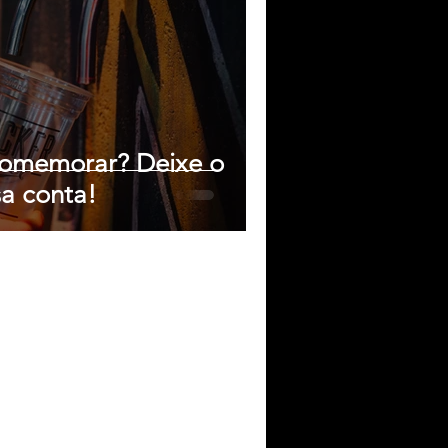
comemorar? Deixe o
a conta!