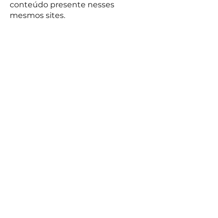
conteúdo presente nesses
mesmos sites.
FALE CONOSCO
Rua Santa Rita, 220,
Olhos d’Água, Belo
Horizonte - MG,
30390-550
,
Brasil
Email:
contato@cervejariatreslobos.com.br
Código de Conduta e Negócios
Politica de Devoluções