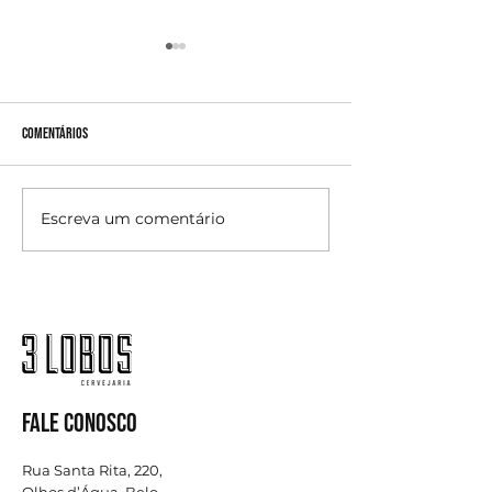
Comentários
Degustação de cervej
Escreva um comentário
Backer Light: A Cerveja que
conquista os adeptos de um estilo
de vida saudável.
FALE CONOSCO
Rua Santa Rita, 220,
Olhos d’Água, Belo